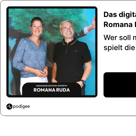
Das digi
Romana R
Wer soll 
spielt di
Skandinav
Patient:i