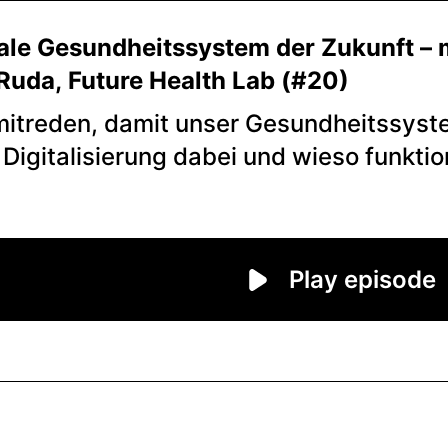
tale Gesundheitssystem der Zukunft –
uda, Future Health Lab (#20)
mitreden, damit unser Gesundheitssyste
e Digitalisierung dabei und wieso funkti
ien in Österreich nicht genauso gut? W
nnen?
Play episode