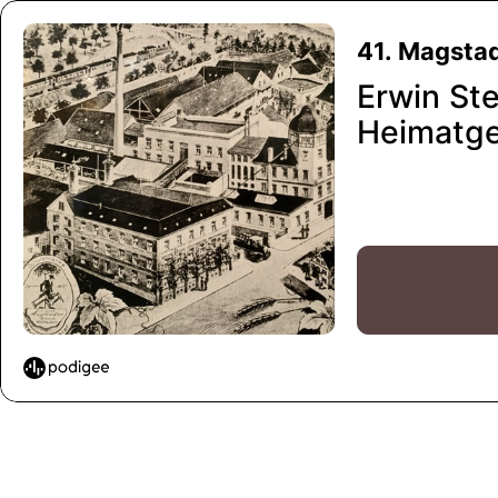
41. Magstadt
Erwin Ste
Heimatge
eine Zeit
und Sinde
Böblinge