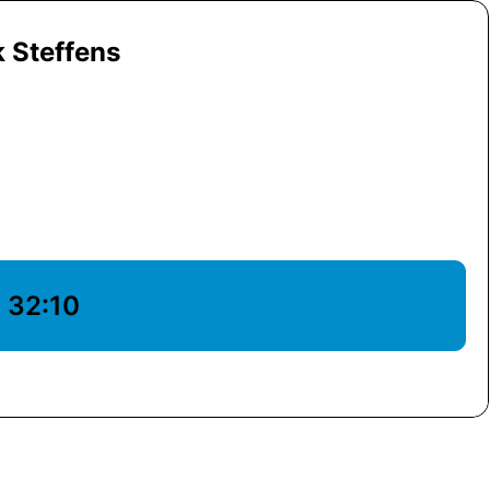
k Steffens
32:10