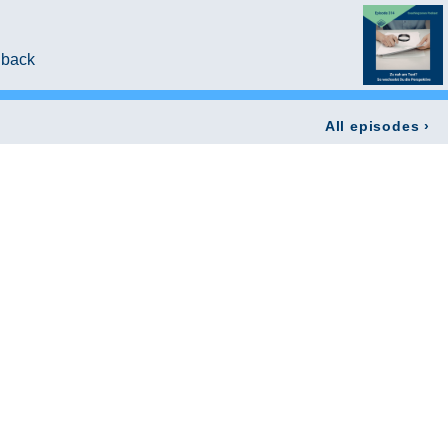
dback
All episodes
›