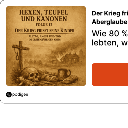
Der Krieg fr
Aberglaube 
Wie 80 %
lebten, 
hatten –
Gewalt d